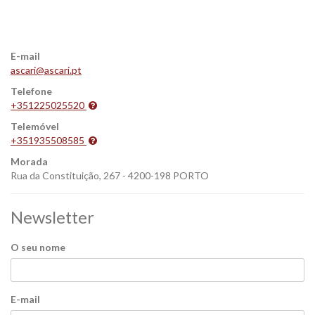
E-mail
ascari@ascari.pt
Telefone
+351225025520
Telemóvel
+351935508585
Morada
Rua da Constituição, 267 - 4200-198 PORTO
Newsletter
O seu nome
E-mail