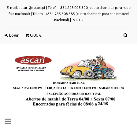
E-mail: ascari@ascari.pt | Telef.: +351 225 025 520 (custo chamada para rede
fixa nacional) | Telem.: +351 935 508 585 (custo chamada para rede móvel
nacional) | PORTO
Login
0,00 €
Toggle
navigation