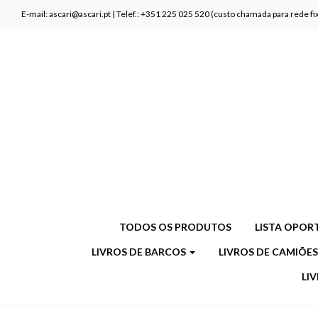
E-mail: ascari@ascari.pt | Telef.: +351 225 025 520 (custo chamada para rede 
TODOS OS PRODUTOS
LISTA OPOR
LIVROS DE BARCOS
LIVROS DE CAMIÕE
LI