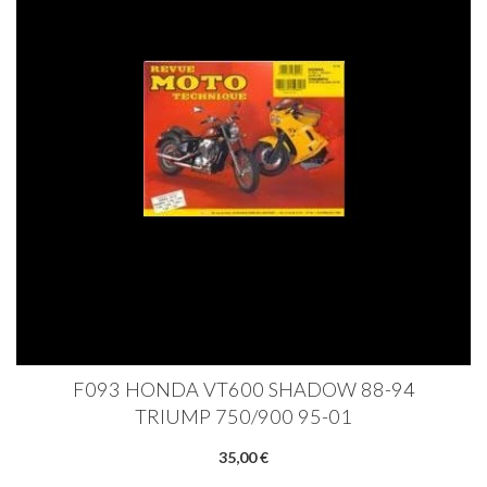
F093 HONDA VT600 SHADOW 88-94
TRIUMP 750/900 95-01
35,00 €