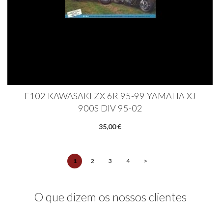
F102 KAWASAKI ZX 6R 95-99 YAMAHA XJ
900S DIV 95-02
35,00 €
1
2
3
4
>
O que dizem os nossos clientes