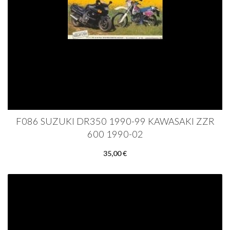
F086 SUZUKI DR350 1990-99 KAWASAKI ZZR
600 1990-02
35,00 €