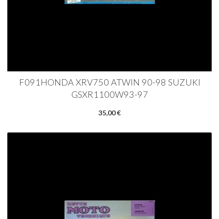
F091HONDA XRV750 ATWIN 90-98 SUZUKI
GSXR1100W93-97
35,00 €