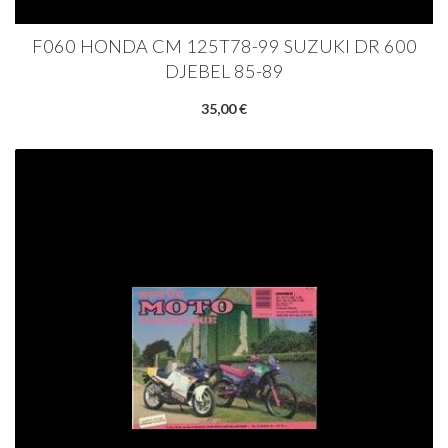
F060 HONDA CM 125T78-99 SUZUKI DR 600
DJEBEL 85-89
35,00 €