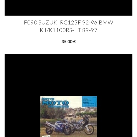
F090 SUZUKI RG125F 92-96 BMW
K1/K1100RS- LT 89-97
35,00 €