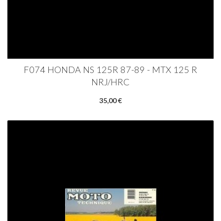
F074 HONDA NS 125R 87-89 - MTX 125 R
NRJ/HRC
35,00 €