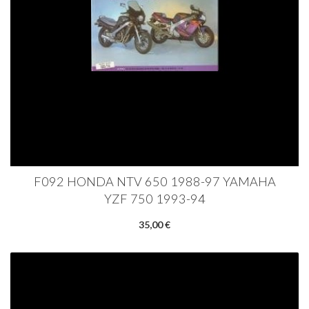
F092 HONDA NTV 650 1988-97 YAMAHA
YZF 750 1993-94
35,00 €