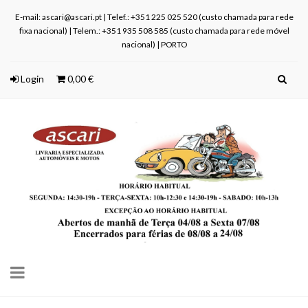
E-mail: ascari@ascari.pt | Telef.: +351 225 025 520 (custo chamada para rede
fixa nacional) | Telem.: +351 935 508 585 (custo chamada para rede móvel
nacional) | PORTO
Login
0,00 €
Toggle
navigation