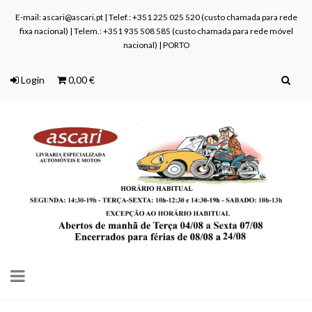
E-mail: ascari@ascari.pt | Telef.: +351 225 025 520 (custo chamada para rede
fixa nacional) | Telem.: +351 935 508 585 (custo chamada para rede móvel
nacional) | PORTO
Login
0,00 €
Toggle
navigation