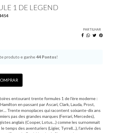
ULE 1 DE LEGEND
4454
PARTILHAR
e produto e ganhe
44
Pontos
!
OMPRAR
toires entourant trente formules 1 de l’ère moderne :
Hamilton en passant par Ascari, Clark, Lauda, Prost,
r… Trente monoplaces qui racontent soixante-dix ans
remiers pas des grandes marques (Ferrari, Mercedes),
agistes anglais (Cooper, Lotus…) comme les surnommait
e temps des aventuriers (Ligier, Tyrrell…), l’arrivée des