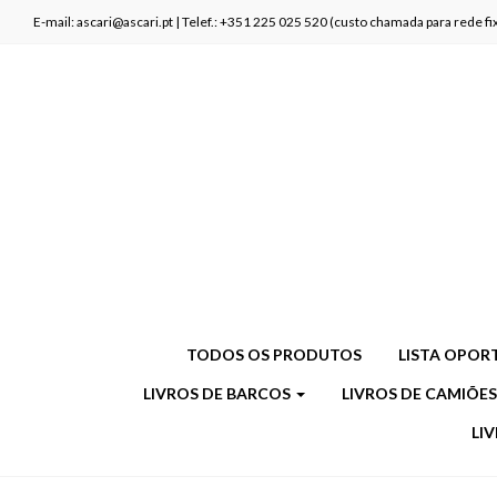
E-mail: ascari@ascari.pt | Telef.: +351 225 025 520 (custo chamada para rede 
TODOS OS PRODUTOS
LISTA OPOR
LIVROS DE BARCOS
LIVROS DE CAMIÕE
LI