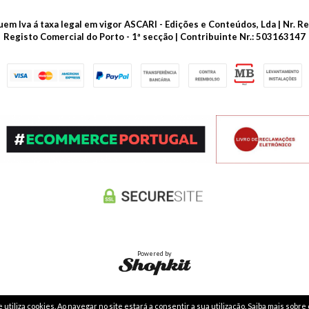
luem Iva á taxa legal em vigor ASCARI - Edições e Conteúdos, Lda | Nr.
Registo Comercial do Porto - 1ª secção | Contribuinte Nr.: 503163147
Powered by
utiliza cookies. Ao navegar no site estará a consentir a sua utilização.
Saiba mais sobre 