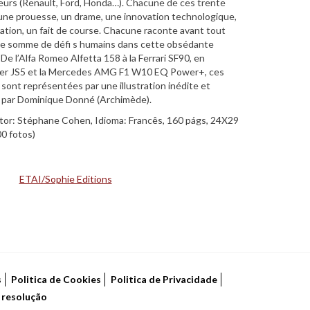
urs (Renault, Ford, Honda…). Chacune de ces trente
une prouesse, un drame, une innovation technologique,
tion, un fait de course. Chacune raconte avant tout
e somme de défi s humains dans cette obsédante
De l’Alfa Romeo Alfetta 158 à la Ferrari SF90, en
igier JS5 et la Mercedes AMG F1 W10 EQ Power+, ces
sont représentées par une illustration inédite et
e par Dominique Donné (Archimède).
tor: Stéphane Cohen, Idioma: Francês, 160 págs, 24X29
00 fotos)
ETAI/Sophie Editions
s
Politica de Cookies
Politica de Privacidade
e resolução