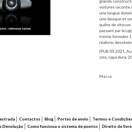
grands constructe
voitures raconte 
une longue domina
une époque et un
quête de vitesse. 
passant par la L
trente formules 1 
réaliste, dessiné
(PUB 03.2021, Au
cms, capa dura, 2
Marca
Características
estrada
Contactos
Blog
Portes de envio
Termos e Condiçõe
de Devolução
Como funciona o sistema de pontos
Direito de livr