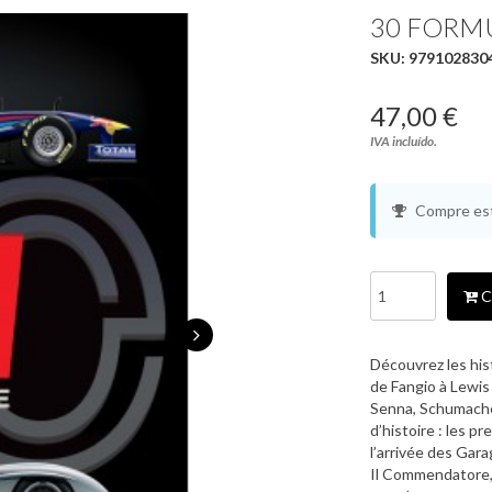
30 FORM
SKU:
979102830
47,00 €
IVA incluído.
Compre est
C
Découvrez les his
de Fangio à Lewis 
Senna, Schumache
d’histoire : les p
l’arrivée des Gar
Il Commendatore, l