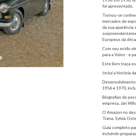
foi apresentado.
Tornou-se conhec
mercados de expor
da sua aparência 
surpreendentement
Europeus da déca
Com seu estilo e
para a Volvo - e 
Este livro traça e
Inclui a história 
Desenvolvimento 
1956 e 1970, incl
Biografias de pes
empresa, Jan Wils
O Amazon no desp
Trana, Sylvia Ost
Guia completo par
incluíndo preparaç