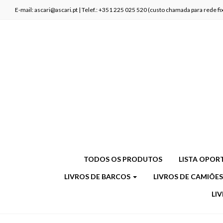
E-mail: ascari@ascari.pt | Telef.: +351 225 025 520 (custo chamada para rede 
TODOS OS PRODUTOS
LISTA OPOR
LIVROS DE BARCOS
LIVROS DE CAMIÕE
LI