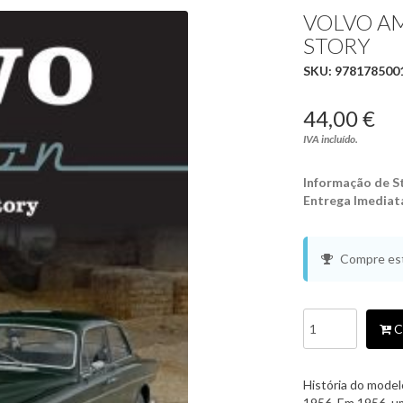
VOLVO A
STORY
SKU:
978178500
44,00 €
IVA incluído.
Informação de S
Entrega Imediat
Compre est
C
História do model
1956. Em 1956, um