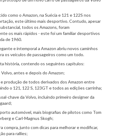
ido como o Amazon, na Suécia e 121 e 122S nos
tação, este último mais desportivo. Contudo, apesar
substancial, todos os Amazons, foram
e os mais rápidos - este foi um familiar desportivos
da de 1960.
legante e intemporal a Amazon abriu novos caminhos
para os veículos de passageiros como um todo.
sta história, contendo os seguintes capitulos:
da Volvo, antes e depois do Amazon;
e produção de todos derivados dos Amazon entre
uíndo o 121, 122 S, 123GT e todos as edições carrinha;
soal-chave da Volvo, incluindo primeiro designer da
gaard;
orto automóvel, mais biografias de pilotos como Tom
erberg e Carl-Magnus Skogh;
a compra, junto com dicas para melhorar e modificar,
ão para rallies;