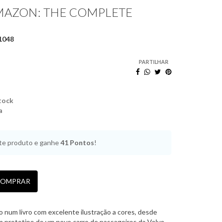
MAZON: THE COMPLETE
1048
PARTILHAR
tock
a
e produto e ganhe
41
Pontos
!
OMPRAR
o num livro com excelente ilustração a cores, desde
 prototipo de um novo carro de passageiros da Volvo