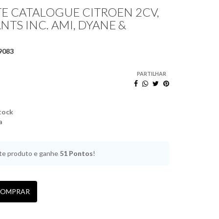
E CATALOGUE CITROEN 2CV,
NTS INC. AMI, DYANE &
9083
PARTILHAR
tock
a
e produto e ganhe
51
Pontos
!
OMPRAR