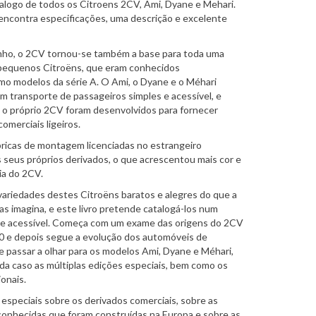
logo de todos os Citroens 2CV, Ami, Dyane e Mehari.
encontra especificações, uma descrição e excelente
nho, o 2CV tornou-se também a base para toda uma
 pequenos Citroëns, que eram conhecidos
o modelos da série A. O Ami, o Dyane e o Méhari
 transporte de passageiros simples e acessível, e
 o próprio 2CV foram desenvolvidos para fornecer
omerciais ligeiros.
bricas de montagem licenciadas no estrangeiro
seus próprios derivados, o que acrescentou mais cor e
ia do 2CV.
variedades destes Citroëns baratos e alegres do que a
as imagina, e este livro pretende catalogá-los num
te acessível. Começa com um exame das origens do 2CV
0 e depois segue a evolução dos automóveis de
 passar a olhar para os modelos Ami, Dyane e Méhari,
a caso as múltiplas edições especiais, bem como os
onais.
 especiais sobre os derivados comerciais, sobre as
onhecidas que foram construídas na Europa e sobre as