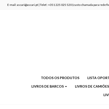
E-mail: ascari@ascari.pt | Telef.: +351 225 025 520 (custo chamada para rede 
TODOS OS PRODUTOS
LISTA OPOR
LIVROS DE BARCOS
LIVROS DE CAMIÕE
LI