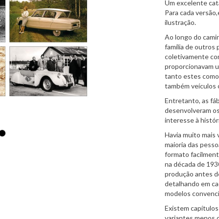
Um excelente cata
Para cada versão,
ilustração.
Ao longo do cami
família de outros
coletivamente com
proporcionavam um
tanto estes como
também veículos c
Entretanto, as fá
desenvolveram os 
interesse à histór
Havia muito mais 
maioria das pesso
formato facilmen
na década de 193
produção antes de
detalhando em cad
modelos convenci
Existem capítulos
variantes menos c