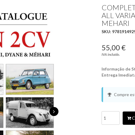
COMPLET
ALL VARIA
MEHARI
SKU:
978191492
55,00 €
IVA incluído.
Informação de S
Entrega Imediat
Compre est
C