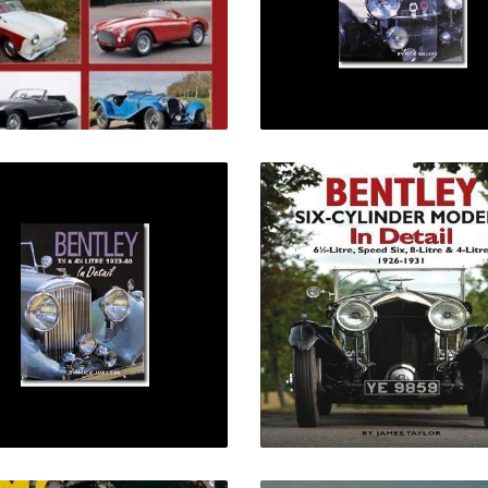
62,00 €
52,00 €
BENTLEY 3½ & 4¼
BENTLEY SIX-
ITRE IN DETAIL 1933-
CYLINDER MODELS 
40
DETAIL
64,00 €
55,00 €