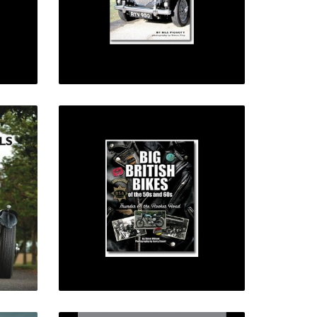
61,00 €
BIG BRITISH BIKES OF
IN
THE 50S AND 60S
44,00 €