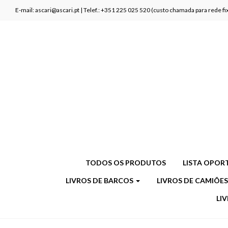
E-mail: ascari@ascari.pt | Telef.: +351 225 025 520 (custo chamada para rede 
TODOS OS PRODUTOS
LISTA OPOR
LIVROS DE BARCOS
LIVROS DE CAMIÕE
LI