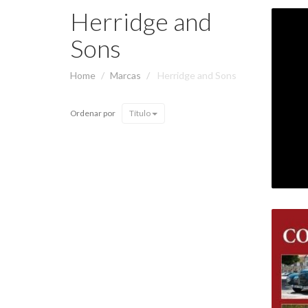
Herridge and
Sons
Home
Marcas
Herridge and Sons
Ordenar por
Título