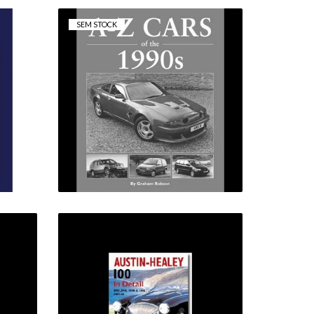
SEM STOCK
A-Z CARS 1990'S
25,00 €
41,50 €
LS
AUSTIN HEALEY 100 IN
DETAIL 1953-56