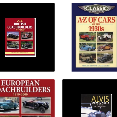
A-Z BRITISH
COACHBUILDERS
A-Z CARS 1930'S
1919-60
25,00 €
49,00 €
A-Z EUROPEAN
ALVIS SPEED MODE
COACHBUILDERS
IN DETAIL
1919-2000