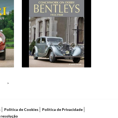
COACHWORK ON
D
VINTAGE BENTLEYS,
1921-31
52,00 €
>
s
Politica de Cookies
Politica de Privacidade
e resolução