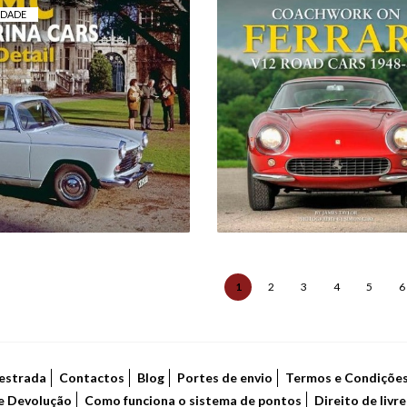
IDADE
COACHWORK ON
MC FARINA CARS IN
FERRARI V12 ROA
DETAIL
CARS, 1948-89
63,00 €
46,00 €
1
2
3
4
5
6
estrada
Contactos
Blog
Portes de envio
Termos e Condiçõe
de Devolução
Como funciona o sistema de pontos
Direito de livr